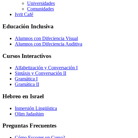
Universidades
Comunidades
Ivrit Café
Educación Inclusiva
Alumnos con Difeciencia Visual
Alumnos con Difeciencia Auditiva
Cursos Interactivos
Alfabetización y Conversación I
Sintáxis y Conversación II
Gramática I
Gramática II
Hebreo en Israel
Inmersión Lingüística
Olim Jadashim
Preguntas Frecuentes
Cómo Escoger un Curso?