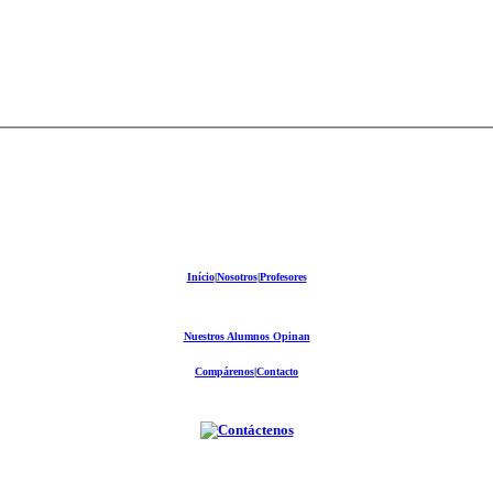
Início
|
Nosotros
|
Profesores
Nuestros Alumnos Opinan
Compárenos
|
Contacto