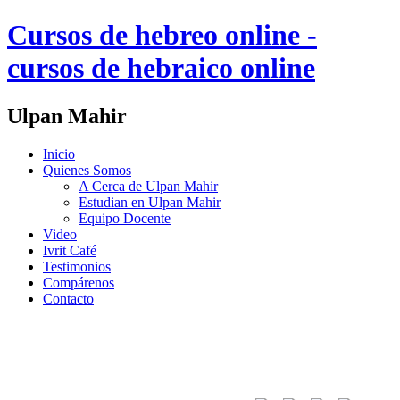
Cursos de hebreo online -
cursos de hebraico online
Ulpan Mahir
Inicio
Quienes Somos
A Cerca de Ulpan Mahir
Estudian en Ulpan Mahir
Equipo Docente
Video
Ivrit Café
Testimonios
Compárenos
Contacto